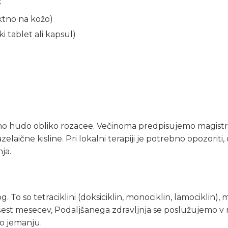
:
ktno na kožo)
i tablet ali kapsul)
o hudo obliko rozacee. Večinoma predpisujemo magistra
laične kisline. Pri lokalni terapiji je potrebno opozoriti, 
ja.
 To so tetraciklini (doksiciklin, monociklin, lamociklin), 
est mesecev, Podaljšanega zdravljnja se poslužujemo v r
 o jemanju.