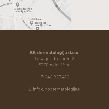
BB dermatologija d.o.o.
Lokarjev drevored 2
5270 Ajdovščina
T:
040 827 456
E:
info@bbdermatologija.si