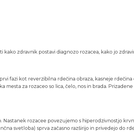
žiti kako zdravnik postavi diagnozo rozacea, kako jo zdra
rvi fazi kot reverzibilna rdečina obraza, kasneje rdečina 
ka mesta za rozaceo so lica, čelo, nos in brada. Prizaden
Nastanek rozacee povezujemo s hiperodzivnostjo krvnih žil
sončna svetloba) sprva začasno razširijo in privedejo do r