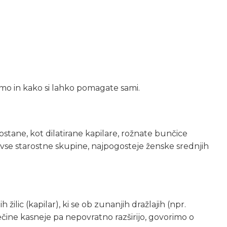
vimo in kako si lahko pomagate sami.
ostane, kot dilatirane kapilare, rožnate bunčice
e vse starostne skupine, najpogosteje ženske srednjih
ic (kapilar), ki se ob zunanjih dražlajih (npr.
dečine kasneje pa nepovratno razširijo, govorimo o