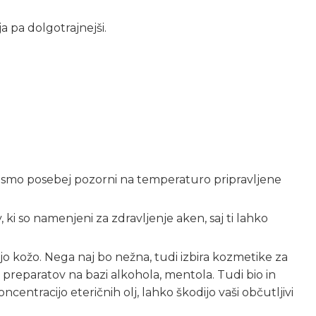
a pa dolgotrajnejši.
ani smo posebej pozorni na temperaturo pripravljene
 ki so namenjeni za zdravljenje aken, saj ti lahko
žijo kožo. Nega naj bo nežna, tudi izbira kozmetike za
preparatov na bazi alkohola, mentola. Tudi bio in
ncentracijo eteričnih olj, lahko škodijo vaši občutljivi