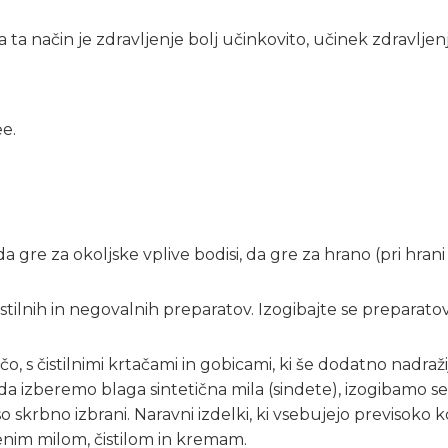
ta način je zdravljenje bolj učinkovito, učinek zdravljenj
ee.
a gre za okoljske vplive bodisi, da gre za hrano (pri hr
stilnih in negovalnih preparatov. Izogibajte se preparatov,
čo, s čistilnimi krtačami in gobicami, ki še dodatno nadra
 izberemo blaga sintetična mila (sindete), izogibamo se 
 skrbno izbrani. Naravni izdelki, ki vsebujejo previsoko ko
jenim milom, čistilom in kremam.