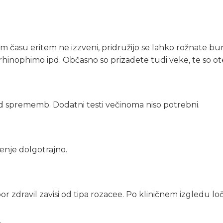
 času eritem ne izzveni, pridružijo se lahko rožnate bun
v rhinophimo ipd. Občasno so prizadete tudi veke, te so o
ed sprememb. Dodatni testi večinoma niso potrebni.
enje dolgotrajno.
bor zdravil zavisi od tipa rozacee. Po kliničnem izgledu 