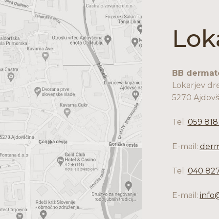
Lok
BB dermato
Lokarjev dr
5270 Ajdovš
Tel:
059 818
E-mail:
derm
Tel:
040 827
E-mail:
info