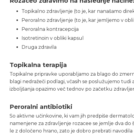
Rozaceo zdravimo na naslednje načine
Topikalno zdravljenje (to je, kar nanašamo dire
Peroralno zdravljenje (to je, kar jemljemo v oblik
Peroralna kontracepcija
Isotretinoin v obliki kapsul
Druga zdravila
Topikalna terapija
Topikalne pripravke uporabljamo za blago do zmern
blagi nedražeči podlagi, včasih se poslužujemo tudi aze
izboljšanja opazimo več tednov po začetku zdravljen
Peroralni antibiotiki
So aktivne učinkovine, ki vam jih predpiše dermatolog.
namenjene za zdravljenje rozacee se jemlje dva do š
le z določeno hrano, zato je dobro prebrati navodila