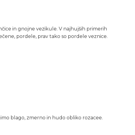
čice in gnojne vezikule. V najhujših primerih
tečene, pordele, prav tako so pordele veznice.
ločimo blago, zmerno in hudo obliko rozacee.