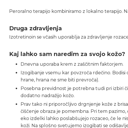
Peroralno terapijo kombiniramo z lokalno terapijo. Na 
Druga zdravljenja
Izotretinoin se včasih uporablja za zdravljenje rozac
Kaj lahko sam naredim za svojo kožo?
Dnevna uporaba krem z zaščitnim faktorjem.
Izogibanje vsemu kar povzroča rdečino. Bodisi d
hrane, hrana ne sme biti prevroča).
Posebna previdnost je potrebna tudi pri izbiri či
dodatno nadražijo kožo.
Prav tako ni priporočljivo drgnjenje kože z brisa
čiščenje obraza je pomembna. Pri tem pazimo, da
eko izdelki lahko poslabšujejo rozaceo, če le niso
koži. Na splošno svetujemo izogibati se odišavl