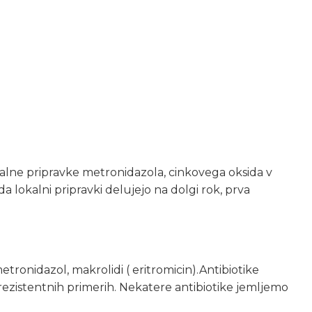
lne pripravke metronidazola, cinkovega oksida v
da lokalni pripravki delujejo na dolgi rok, prva
metronidazol, makrolidi ( eritromicin).Antibiotike
ezistentnih primerih. Nekatere antibiotike jemljemo