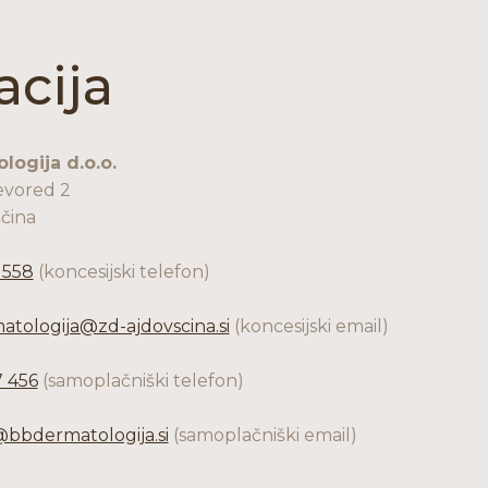
acija
logija d.o.o.
evored 2
čina
 558
(koncesijski telefon)
atologija@zd-ajdovscina.si
(koncesijski email)
 456
(samoplačniški telefon)
@bbdermatologija.si
(samoplačniški email)