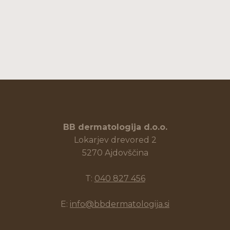
BB dermatologija d.o.o.
Lokarjev drevored 2
5270 Ajdovščina
T:
040 827 456
E:
info@bbdermatologija.si