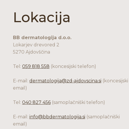
Lokacija
BB dermatologija d.o.o.
Lokarjev drevored 2
5270 Ajdovščina
Tel:
059 818 558
(koncesijski telefon)
E-mail:
dermatologija@zd-ajdovscina.si
(koncesijski
email)
Tel:
040 827 456
(samoplačniški telefon)
E-mail:
info@bbdermatologija.si
(samoplačniški
email)